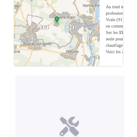
Au total nous avo
professionnels int
Vrain (91) dont
2
ou commerciale d
Sur les
15
artisans
seule pour une int
chauffage-chaudie
Voici les 20 premi