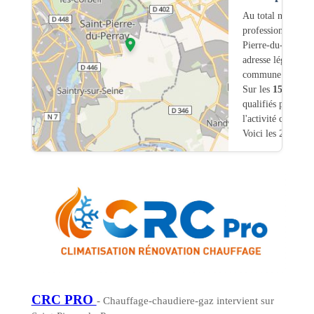
Au total nous avo
professionnels int
Pierre-du-Perray 
adresse légale ou
commune.
Sur les
153
artisa
qualifiés pour une
l'activité chauffa
Voici les 20 premi
CRC PRO
- Chauffage-chaudiere-gaz intervient sur