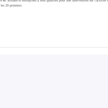
les
87
artisans et entreprises
2
sont qualifiés pour une intervention sur l'activité
 les 20 premiers.