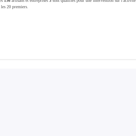
les
156
artisans et entreprises
3
sont qualifiés pour une intervention sur l'activit
 les 20 premiers.