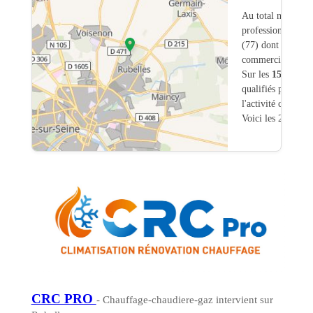
Au total nous avo
professionnels int
(77) dont
0
ont un
commerciale dans
Sur les
153
artisa
qualifiés pour une
l'activité chauffa
Voici les 20 premi
CRC PRO
- Chauffage-chaudiere-gaz intervient sur