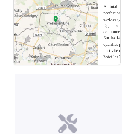
Au total nous avo
professionnels int
en-Brie (77) don
légale ou commerc
commune.
Sur les
149
artisa
qualifiés pour une
l'activité chauffa
Voici les 20 premi