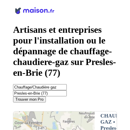
Panneau de gestion des cookies
Artisans et entreprises
pour l'installation ou le
dépannage de chauffage-
chaudiere-gaz sur Presles-
en-Brie (77)
Trouver mon Pro
CHAUFFAG
GAZ
• Interv
Presles-en-br