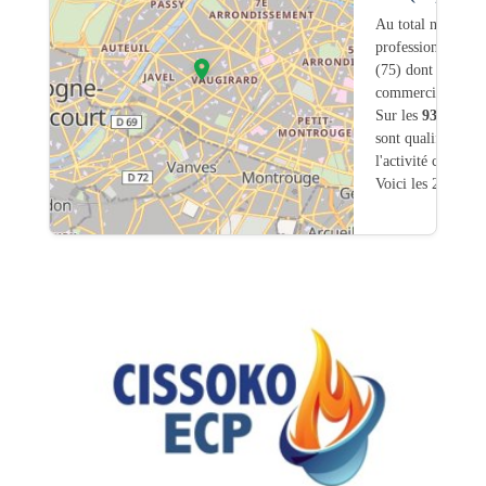
Au total nous avo
professionnels int
(75) dont
312
ont 
commerciale dans
Sur les
933
artisa
sont qualifiés pou
l'activité chauffa
Voici les 20 premi