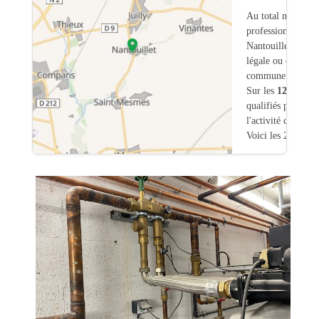
Au total nous avo
professionnels int
Nantouillet (77) 
légale ou commerc
commune.
Sur les
126
artisa
qualifiés pour une
l'activité chauffa
Voici les 20 premi