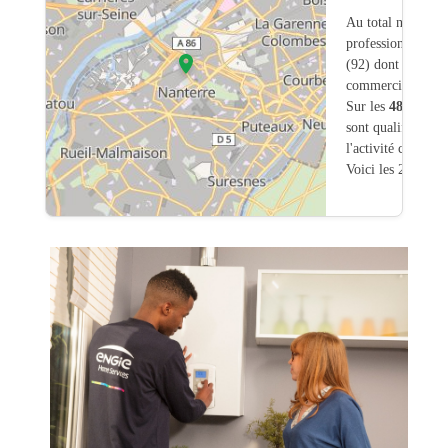
Au total nous avo
professionnels int
(92) dont
147
ont 
commerciale dans
Sur les
488
artisa
sont qualifiés pou
l'activité chauffa
Voici les 20 premi