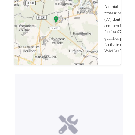
Au total nous avo
professionnels in
(77) dont
1
ont un
commerciale dans
Sur les
67
artisans
qualifiés pour une
l'activité chauffa
Voici les 20 premi