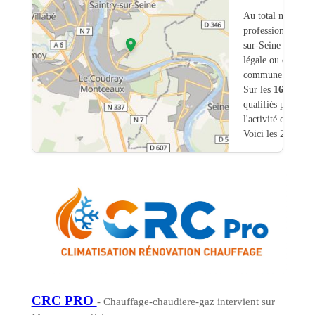
Au total nous avo
professionnels in
sur-Seine (91) do
légale ou commerc
commune.
Sur les
164
artisa
qualifiés pour une
l'activité chauffa
Voici les 20 premi
CRC PRO
- Chauffage-chaudiere-gaz intervient sur