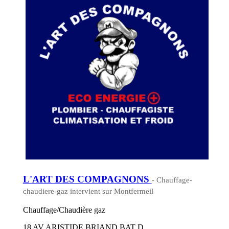
L'ART DES COMPAGNONS
- Chauffage-
chaudiere-gaz intervient sur Montfermeil
Chauffage/Chaudière gaz
18 AV ARISTIDE BRIAND BAT D