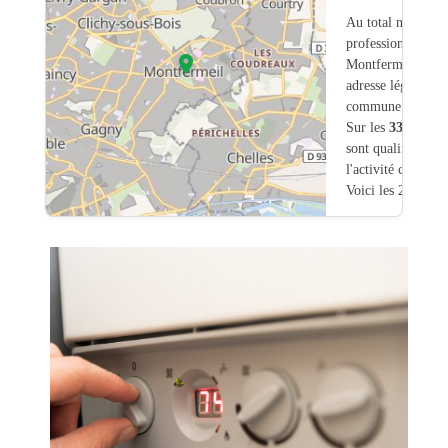
Au total nous avo
professionnels int
Montfermeil (93)
adresse légale ou
commune.
Sur les
339
artisa
sont qualifiés pou
l'activité chauffa
Voici les 20 premi