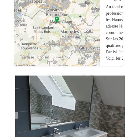
Au total nous avo
professionnels in
les-Hameaux (78)
adresse légale ou
commune.
Sur les
262
artisa
qualifiés pour une
l'activité chauffa
Voici les 20 premi