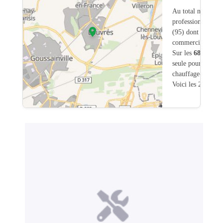
Au total nous avo
professionnels in
(95) dont
4
ont un
commerciale dans
Sur les
68
artisans
seule pour une int
chauffage-chaudie
Voici les 20 premi