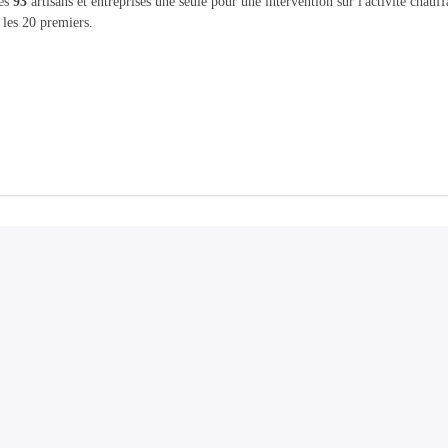
les
93
artisans et entreprises une seule pour une intervention sur l'activité chauf
 les 20 premiers.