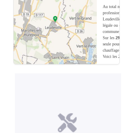
Au total nous avo
professionnels int
Leudeville (91) 
légale ou commerc
commune.
Sur les
29
artisans
seule pour une int
chauffage-chaudie
Voici les 20 premi