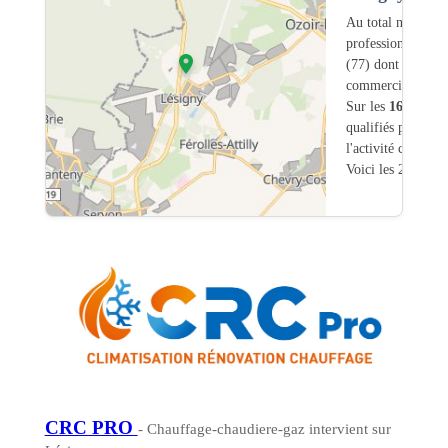
Au total nous avo
professionnels in
(77) dont
4
ont un
commerciale dans
Sur les
169
artisa
qualifiés pour une
l'activité chauffa
Voici les 20 premi
CRC PRO
- Chauffage-chaudiere-gaz intervient sur