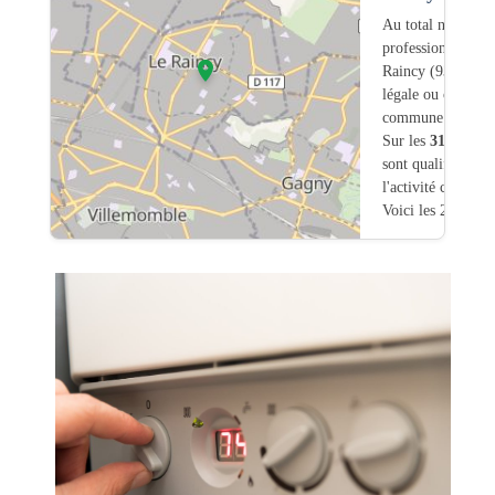
Au total nous avo
professionnels int
Raincy (93) dont
légale ou commerc
commune.
Sur les
314
artisa
sont qualifiés pou
l'activité chauffa
Voici les 20 premi