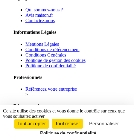
Qui sommes-nous ?
Avis maison.fr
Contactez-nous
Informations Légales
Mentions Légales
Conditions de référencement
Conditions Générales
Politique de gestion des cookies
Politique de confidentialité
Professionnels
Référencez votre entreprise
>
Réseaux sociaux
Ce site utilise des cookies et vous donne le contrôle sur ceux que
vous souhaitez activer
Facebook
Linkedin
Tout accepter
Tout refuser
Personnaliser
Politique de confidentialité
© 2026 maison.fr - Tous droits réservés.