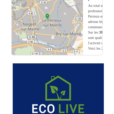
Au total nous avo
professionnels int
Perreux-sur-Marn
adresse légale ou
commune.
Sur les
390
artisa
sont qualifiés pou
l'activité chauffa
Voici les 20 premi