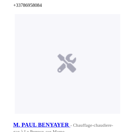
+33786958084
M. PAUL BENYAYER
- Chauffage-chaudiere-
gaz à Le Perreux-sur-Marne