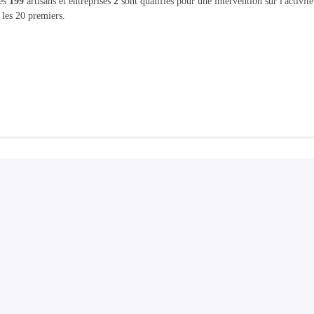
les
199
artisans et entreprises
2
sont qualifiés pour une intervention sur l'activit
 les 20 premiers.