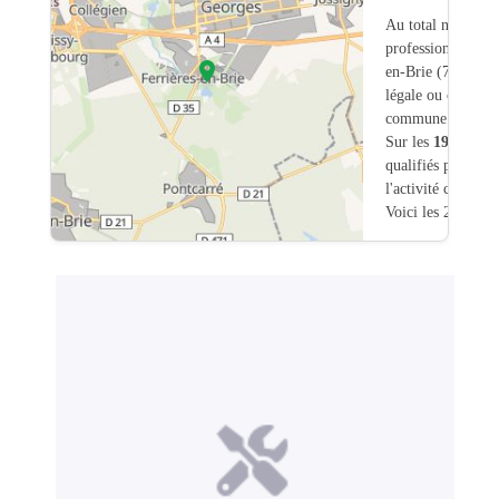
Au total nous avo
professionnels int
en-Brie (77) don
légale ou commerc
commune.
Sur les
193
artisa
qualifiés pour une
l'activité chauffa
Voici les 20 premi