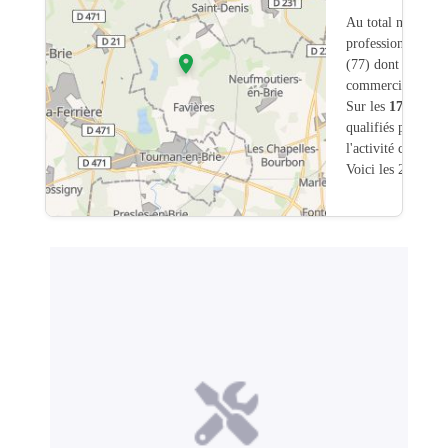
Au total nous avo
professionnels int
(77) dont
2
ont un
commerciale dans
Sur les
178
artisa
qualifiés pour une
l'activité chauffa
Voici les 20 premi