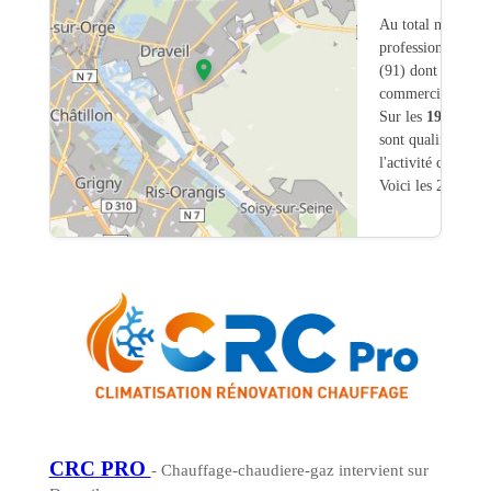
Au total nous avo
professionnels int
(91) dont
61
ont u
commerciale dans
Sur les
194
artisa
sont qualifiés pou
l'activité chauffa
Voici les 20 premi
CRC PRO
- Chauffage-chaudiere-gaz intervient sur