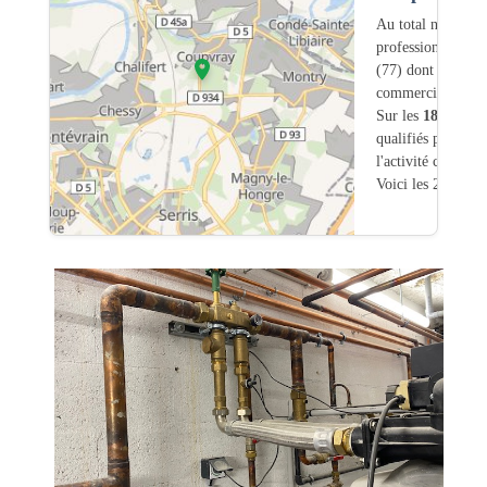
Au total nous avo
professionnels in
(77) dont
0
ont un
commerciale dans
Sur les
188
artisa
qualifiés pour une
l'activité chauffa
Voici les 20 premi