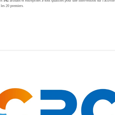
les
142
artisans et entreprises
3
sont qualifiés pour une intervention sur l'activit
 les 20 premiers.