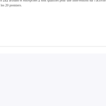
les
212
artisans et entreprises
2
sont qualifiés pour une intervention sur l'activit
 les 20 premiers.