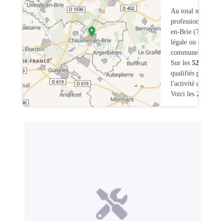
Au total nous avo
professionnels in
en-Brie (77) don
légale ou commerc
commune.
Sur les
52
artisans
qualifiés pour une
l'activité chauffa
Voici les 20 premi