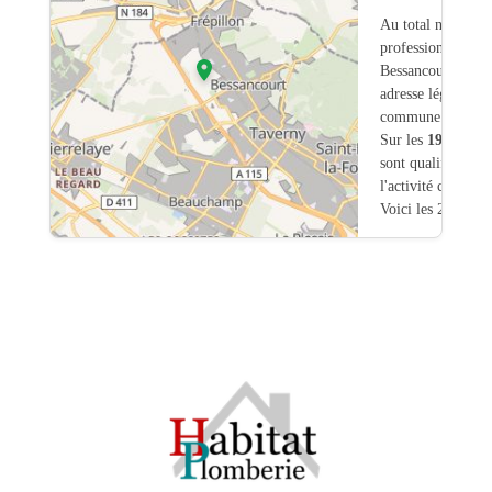
Au total nous avo
professionnels int
Bessancourt (95)
adresse légale ou
commune.
Sur les
194
artisa
sont qualifiés pou
l'activité chauffa
Voici les 20 premi