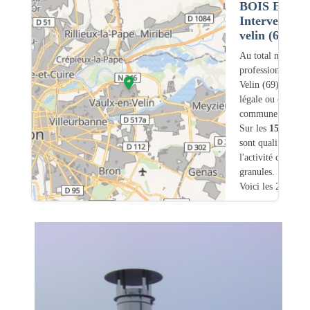
BOIS ET G
Intervention
velin (69)
Au total nous avo
professionnels int
Velin (69) dont
1
légale ou commerc
commune.
Sur les
1557
artis
sont qualifiés pou
l'activité chauffa
granules.
Voici les 20 premi