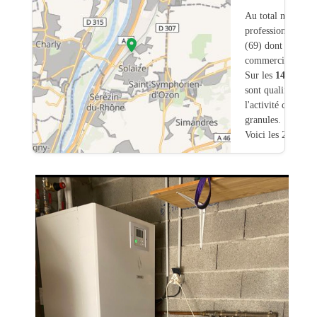
Au total nous avo
professionnels int
(69) dont
67
ont u
commerciale dans
Sur les
1463
artis
sont qualifiés pou
l'activité chauffa
granules.
Voici les 20 premi