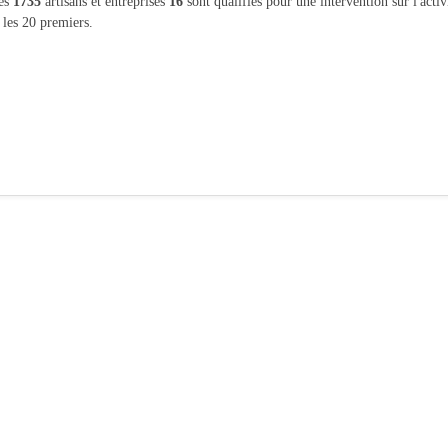
les
1735
artisans et entreprises
16
sont qualifiés pour une intervention sur l'acti
 les 20 premiers.