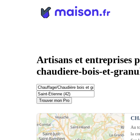
Panneau de gestion des cookies
Artisans et entreprises 
chaudiere-bois-et-granul
Trouver mon Pro
CH
Au to
la c