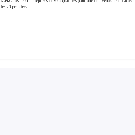
les
542
artisans et entreprises
11
sont qualifiés pour une intervention sur l'activi
 les 20 premiers.