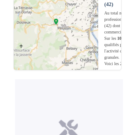
(42)
Au total nous avo
professionnels int
(42) dont
3
ont un
commerciale dans
Sur les
102
artisa
qualifiés pour une
l'activité chauffa
granules.
Voici les 20 premi