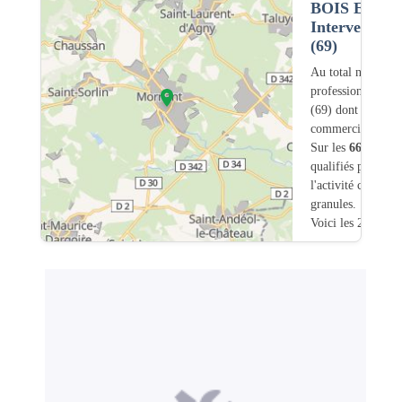
BOIS ET G
Intervention
(69)
Au total nous avo
professionnels in
(69) dont
4
ont un
commerciale dans
Sur les
665
artisa
qualifiés pour une
l'activité chauffa
granules.
Voici les 20 premi