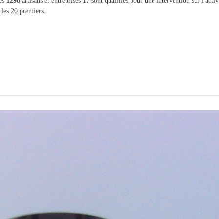
les
1298
artisans et entreprises
17
sont qualifiés pour une intervention sur l'acti
 les 20 premiers.