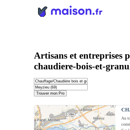
Panneau de gestion des cookies
Artisans et entreprises 
chaudiere-bois-et-granu
Trouver mon Pro
CH
Au to
comm