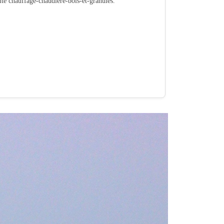
vité chauffage-chaudiere-bois-et-granules.