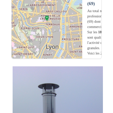
(69)
Au total nous avo
professionnels in
(69) dont
44
ont u
commerciale dans
Sur les
1890
artis
sont qualifiés pou
l'activité chauffa
granules.
Voici les 20 premi