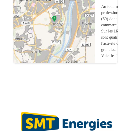
Au total nous avo
professionnels int
(69) dont
14
ont u
commerciale dans
Sur les
1680
artis
sont qualifiés pou
l'activité chauffa
granules.
Voici les 20 premi