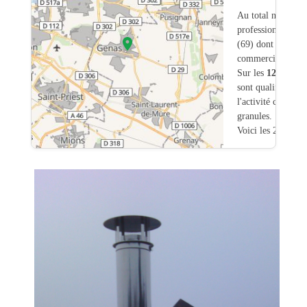
Au total nous avo
professionnels in
(69) dont
44
ont u
commerciale dans
Sur les
1211
artis
sont qualifiés pou
l'activité chauffa
granules.
Voici les 20 premi