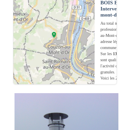
BOIS ET G
Intervention
mont-d'or (6
Au total nous avo
professionnels in
au-Mont-d'Or (69
adresse légale ou
commune.
Sur les
1334
artis
sont qualifiés pou
l'activité chauffa
granules.
Voici les 20 premi