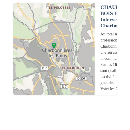
CHAUFFAG
BOIS ET G
Intervention 
Charbonnière
Au total nous avo
professionnels int
Charbonnières-les
une adresse légal
la commune.
Sur les
1644
artis
sont qualifiés pou
l'activité chauffa
granules.
Voici les 20 premi