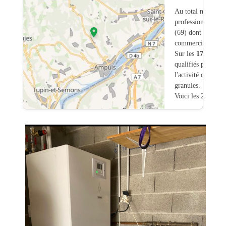
Au total nous avo
professionnels in
(69) dont
28
ont u
commerciale dans
Sur les
176
artisa
qualifiés pour une
l'activité chauffa
granules.
Voici les 20 premi