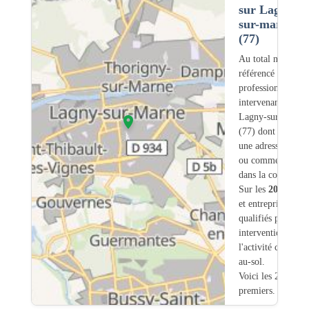
sur Lagny-
sur-marne
(77)
Au total nous avo
référencé
203
professionnels
intervenant sur
Lagny-sur-Marne
(77) dont
10
ont
une adresse légale
ou commerciale
dans la commune.
Sur les
203
artisa
et entreprises
5
so
qualifiés pour une
intervention sur
l'activité chauffag
au-sol.
Voici les 20
premiers.