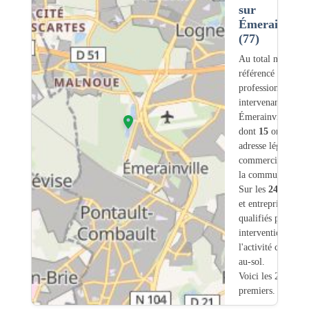
sur
Émerainville
(77)
Au total nous avo
référencé
240
professionnels
intervenant sur
Émerainville (77)
dont
15
ont une
adresse légale ou
commerciale dans
la commune.
Sur les
240
artisa
et entreprises
7
so
qualifiés pour une
intervention sur
l'activité chauffag
au-sol.
Voici les 20
premiers.