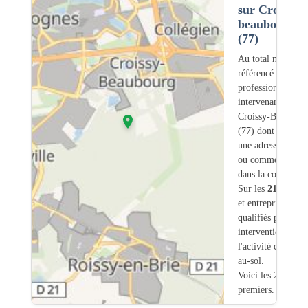
sur Croissy-
beaubourg
(77)
Au total nous avo
référencé
213
professionnels
intervenant sur
Croissy-Beaubour
(77) dont
23
ont
une adresse légale
ou commerciale
dans la commune.
Sur les
213
artisa
et entreprises
9
so
qualifiés pour une
intervention sur
l'activité chauffag
au-sol.
Voici les 20
premiers.