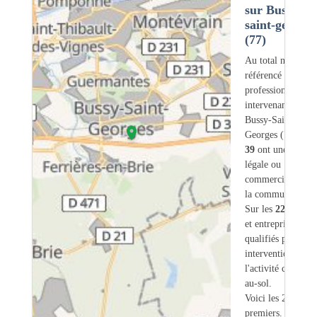
sur Bussy-
saint-georges
(77)
Au total nous avo
référencé
229
professionnels
intervenant sur
Bussy-Saint-
Georges (77) don
39
ont une adress
légale ou
commerciale dans
la commune.
Sur les
229
artisa
et entreprises
6
so
qualifiés pour une
intervention sur
l'activité chauffag
au-sol.
Voici les 20
premiers.