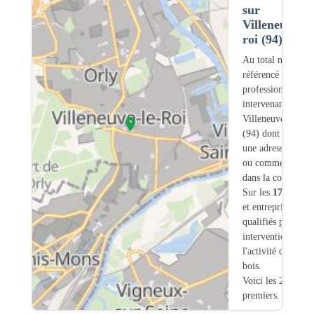
sur
Villeneuve-le
roi (94)
Au total nous avo
référencé
173
professionnels
intervenant sur
Villeneuve-le-Roi
(94) dont
68
ont
une adresse légale
ou commerciale
dans la commune.
Sur les
173
artisa
et entreprises
4
so
qualifiés pour une
intervention sur
l'activité charpent
bois.
Voici les 20
premiers.