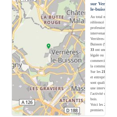
sur Verrières
le-buisson (9
Au total nous avo
référencé
217
professionnels
intervenant sur
Verrières-le-
Buisson (91) dont
33
ont une adress
légale ou
commerciale dans
la commune.
Sur les
217
artisa
et entreprises
10
sont qualifiés pou
une intervention s
l'activité charpent
bois.
Voici les 20
premiers.