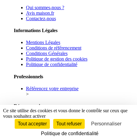
Qui sommes-nous ?
Avis maison.fr
Contactez-nous
Informations Légales
Mentions Légales
Conditions de référencement
Conditions Générales
Politique de gestion des cookies
Politique de confidentialité
Professionnels
Référencez votre entreprise
>
Réseaux sociaux
Ce site utilise des cookies et vous donne le contrôle sur ceux que
vous souhaitez activer
Facebook
Linkedin
Tout accepter
Tout refuser
Personnaliser
Politique de confidentialité
© 2026 maison.fr - Tous droits réservés.