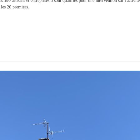
les
180
artisans et entreprises
3
sont qualifiés pour une intervention sur l'activit
 les 20 premiers.