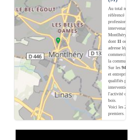
Au total nous avo
référencé
94
professionnels
intervenant sur
Montlhéry (91)
dont
11
ont une
adresse légale ou
commerciale dans
la commune.
Sur les
94
artisan
et entreprises
7
so
qualifiés pour une
intervention sur
l'activité charpent
bois.
Voici les 20
premiers.