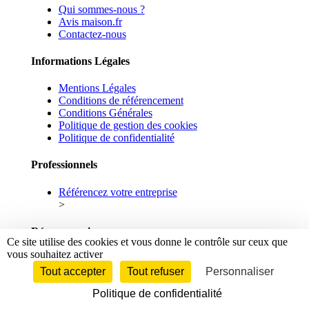
Qui sommes-nous ?
Avis maison.fr
Contactez-nous
Informations Légales
Mentions Légales
Conditions de référencement
Conditions Générales
Politique de gestion des cookies
Politique de confidentialité
Professionnels
Référencez votre entreprise
>
Réseaux sociaux
Ce site utilise des cookies et vous donne le contrôle sur ceux que
vous souhaitez activer
Facebook
Linkedin
Tout accepter
Tout refuser
Personnaliser
Politique de confidentialité
© 2026 maison.fr - Tous droits réservés.