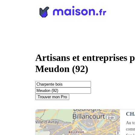
Panneau de gestion des cookies
Artisans et entreprises 
Meudon (92)
Trouver mon Pro
CH
Au to
comm