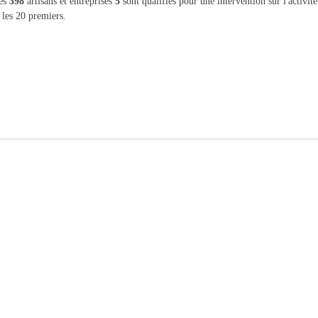
les
398
artisans et entreprises
5
sont qualifiés pour une intervention sur l'activit
 les 20 premiers.